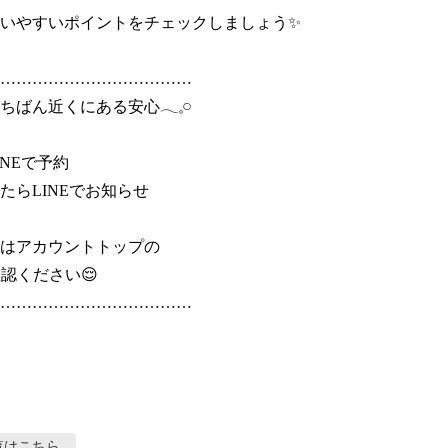
いやすいポイントをチェックしましょう✨

………………………………

ばん近くにある安心𓂃𓈒𓏸

NEで予約

たらLINEでお知らせ

はアカウントトップの

認ください😌

………………………………

覧はこちら