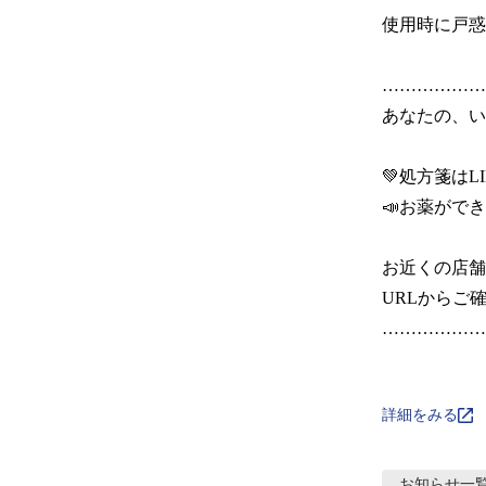
使用時に戸惑
………………
あなたの、いち
💚処方箋はLI
📣お薬ができ
お近くの店舗
URLからご確
………………
詳細をみる
お知らせ
一