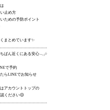
は

い止め方

ないための予防ポイント



くまとめています✨

………………………………

ばん近くにある安心𓂃𓈒𓏸

NEで予約

たらLINEでお知らせ

はアカウントトップの

認ください😌

………………………………
