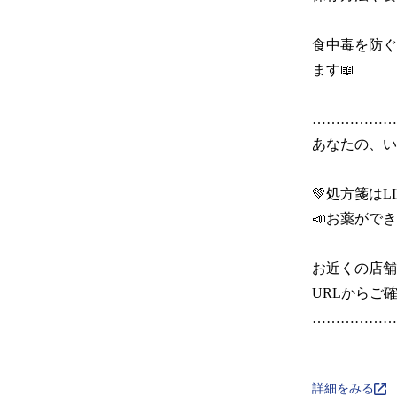
食中毒を防ぐ
ます📖

………………
あなたの、いち
💚処方箋はLI
📣お薬ができ
お近くの店舗
URLからご確
………………
詳細をみる