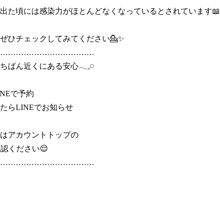
出た頃には感染力がほとんどなくなっているとされています📖

ぜひチェックしてみてください💁✨

………………………………

ばん近くにある安心𓂃𓈒𓏸

NEで予約

たらLINEでお知らせ

はアカウントトップの

認ください😌

………………………………
