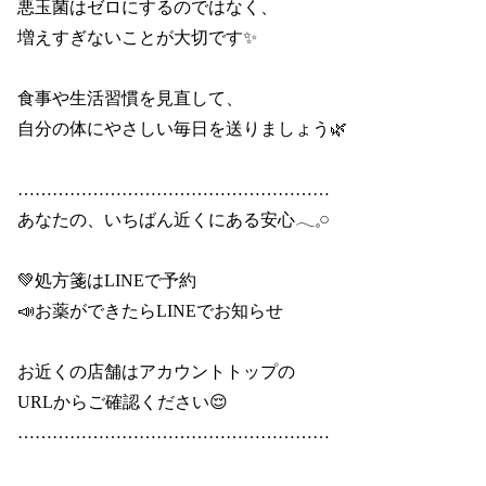
悪玉菌はゼロにするのではなく、

増えすぎないことが大切です✨

食事や生活習慣を見直して、

自分の体にやさしい毎日を送りましょう🌿

………………………………………………

あなたの、いちばん近くにある安心𓂃𓈒𓏸

💚処方箋はLINEで予約

📣お薬ができたらLINEでお知らせ

お近くの店舗はアカウントトップの

URLからご確認ください😌

………………………………………………
