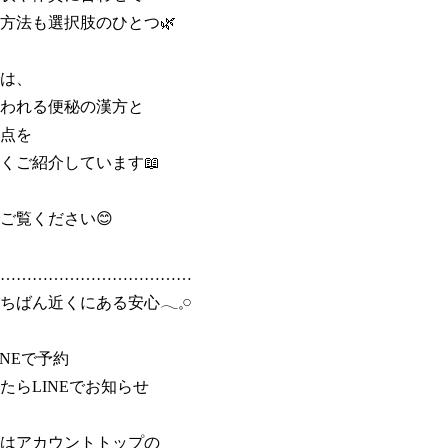
方法も選択肢のひとつ🌿

は、

われる便秘の漢方と

点を

くご紹介しています📖

ご覧ください😊

………………………………

ばん近くにある安心𓂃𓈒𓏸

NEで予約

たらLINEでお知らせ

はアカウントトップの
