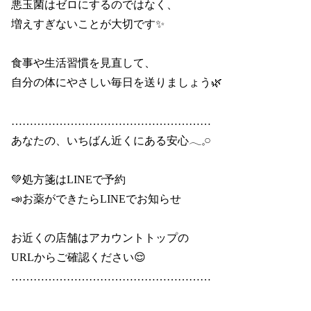
悪玉菌はゼロにするのではなく、

増えすぎないことが大切です✨

食事や生活習慣を見直して、

自分の体にやさしい毎日を送りましょう🌿

………………………………………………

あなたの、いちばん近くにある安心𓂃𓈒𓏸

💚処方箋はLINEで予約

📣お薬ができたらLINEでお知らせ

お近くの店舗はアカウントトップの

URLからご確認ください😌

………………………………………………
