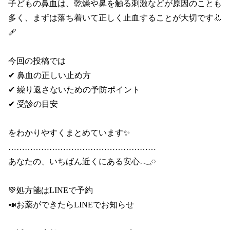
子どもの鼻血は、乾燥や鼻を触る刺激などが原因のことも
多く、まずは落ち着いて正しく止血することが大切です👃
🩹

今回の投稿では

✔ 鼻血の正しい止め方

✔ 繰り返さないための予防ポイント

✔ 受診の目安

をわかりやすくまとめています✨

………………………………………………

あなたの、いちばん近くにある安心𓂃𓈒𓏸

💚処方箋はLINEで予約

📣お薬ができたらLINEでお知らせ
