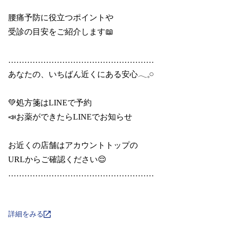
腰痛予防に役立つポイントや

受診の目安をご紹介します📖

………………………………………………

あなたの、いちばん近くにある安心𓂃𓈒𓏸

💚処方箋はLINEで予約

📣お薬ができたらLINEでお知らせ

お近くの店舗はアカウントトップの

URLからご確認ください😌

………………………………………………

詳細をみる