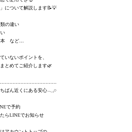
について解説します📝💡

類の違い

い

本　など…

ていないポイントを、

まとめてご紹介します🌿

………………………………

ばん近くにある安心𓂃𓈒𓏸

NEで予約

たらLINEでお知らせ

はアカウントトップの
