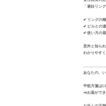
「避妊リング」
✔ リングの種
✔ ピルとの違
✔ 使い方の基
意外と知られ
わかりやすく
………………
あなたの、いち
💚処方箋はLI
📣お薬ができ
お近くの店舗