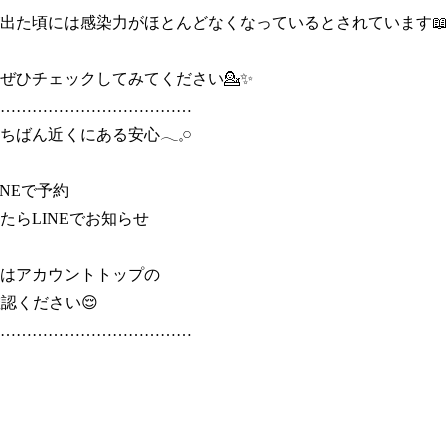
出た頃には感染力がほとんどなくなっているとされています📖

ぜひチェックしてみてください💁✨

………………………………

ばん近くにある安心𓂃𓈒𓏸

NEで予約

たらLINEでお知らせ

はアカウントトップの

認ください😌

………………………………
