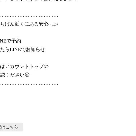
………………………………

ばん近くにある安心𓂃𓈒𓏸

NEで予約

たらLINEでお知らせ

はアカウントトップの

認ください😌

………………………………

覧はこちら