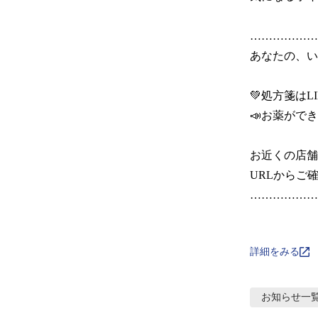
………………
あなたの、いち
💚処方箋はLI
📣お薬ができ
お近くの店舗
URLからご確
………………
詳細をみる
お知らせ
一