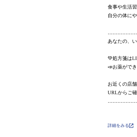
食事や生活習
自分の体にや
………………
あなたの、いち
💚処方箋はLI
📣お薬ができ
お近くの店舗
URLからご確
………………
詳細をみる