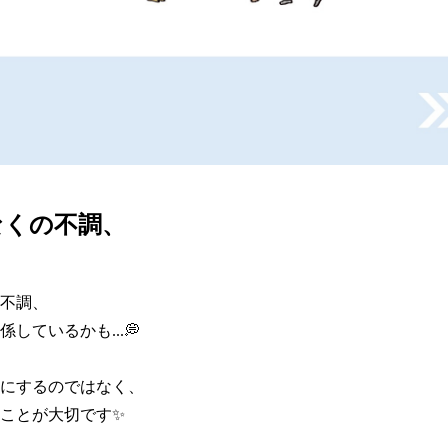
なくの不調、
不調、

しているかも...💭

にするのではなく、

ことが大切です✨
