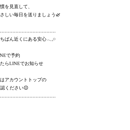
慣を見直して、

さしい毎日を送りましょう🌿

………………………………

ばん近くにある安心𓂃𓈒𓏸

NEで予約

たらLINEでお知らせ

はアカウントトップの

認ください😌

………………………………
