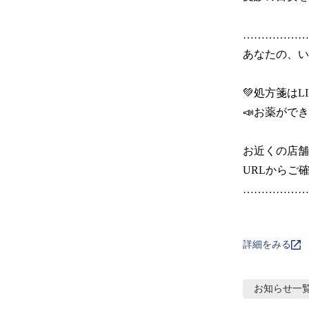
………………
あなたの、いち
💚処方箋はLI
📣お薬ができ
お近くの店舗
URLからご確
………………
詳細をみる
お知らせ
一