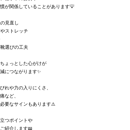
慣が関係していることがあります💡

の見直し

憩やストレッチ



や靴選びの工夫

ちょっとした心がけが

減につながります✨

びれや力の入りにくさ、

痛など、

必要なサインもあります⚠️

立つポイントや

ご紹介します📖
