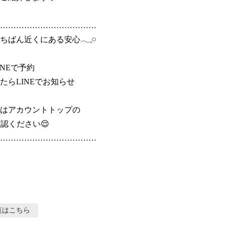
………………………………

ばん近くにある安心𓂃𓈒𓏸

NEで予約

たらLINEでお知らせ

はアカウントトップの

認ください😌

………………………………

覧はこちら