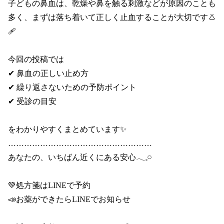
子どもの鼻血は、乾燥や鼻を触る刺激などが原因のことも
多く、まずは落ち着いて正しく止血することが大切です👃
🩹

今回の投稿では

✔ 鼻血の正しい止め方

✔ 繰り返さないための予防ポイント

✔ 受診の目安

をわかりやすくまとめています✨

………………………………………………

あなたの、いちばん近くにある安心𓂃𓈒𓏸

💚処方箋はLINEで予約

📣お薬ができたらLINEでお知らせ
