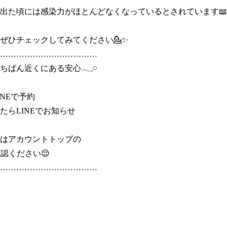
出た頃には感染力がほとんどなくなっているとされています📖

ぜひチェックしてみてください💁✨

………………………………

ばん近くにある安心𓂃𓈒𓏸

NEで予約

たらLINEでお知らせ

はアカウントトップの

認ください😌

………………………………
