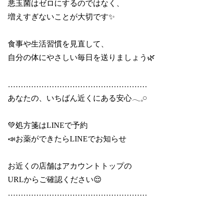
悪玉菌はゼロにするのではなく、

増えすぎないことが大切です✨

食事や生活習慣を見直して、

自分の体にやさしい毎日を送りましょう🌿

………………………………………………

あなたの、いちばん近くにある安心𓂃𓈒𓏸

💚処方箋はLINEで予約

📣お薬ができたらLINEでお知らせ

お近くの店舗はアカウントトップの

URLからご確認ください😌

………………………………………………
